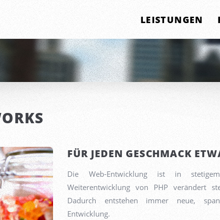
LEISTUNGEN
WORKS
FÜR JEDEN GESCHMACK ETWA
Die Web-Entwicklung ist in stetig
Weiterentwicklung von
PHP
verändert st
Dadurch entstehen immer neue, spann
Entwicklung.