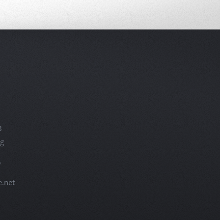
K
25
0
@ofni