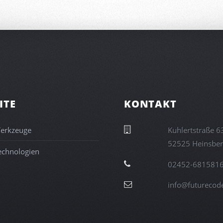
ITE
KONTAKT
erkzeuge
36 eßartstrelhu
grebsnieH 525
echnologien
6185186-2542
ten.edocerutuf