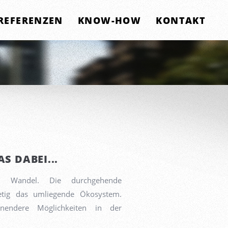
REFERENZEN
KNOW-HOW
KONTAKT
S DABEI...
em Wandel. Die durchgehende
etig das umliegende Ökosystem.
endere Möglichkeiten in der