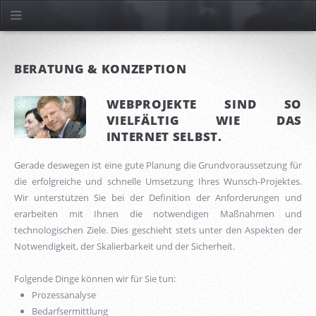
BERATUNG & KONZEPTION
WEBPROJEKTE SIND SO
VIELFÄLTIG WIE DAS
INTERNET SELBST.
Gerade deswegen ist eine gute Planung die Grundvoraussetzung für
die erfolgreiche und schnelle Umsetzung Ihres Wunsch-Projektes.
Wir unterstützen Sie bei der Definition der Anforderungen und
erarbeiten mit Ihnen die notwendigen Maßnahmen und
technologischen Ziele. Dies geschieht stets unter den Aspekten der
Notwendigkeit, der Skalierbarkeit und der Sicherheit.
Folgende Dinge können wir für Sie tun:
Prozessanalyse
Bedarfsermittlung