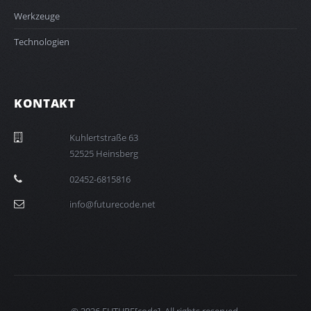
Werkzeuge
Technologien
KONTAKT
36 eßartstrelhuK
grebsnieH 52525
6185186-25420
ten.edocerutuf@ofni
© 2026 FUTURE[code]. All rights reserved.